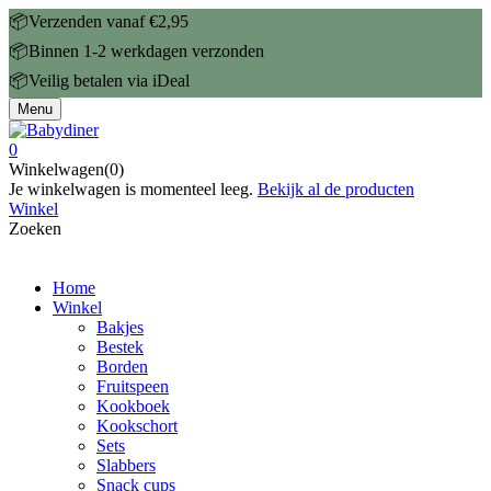
📦Verzenden vanaf €2,95
📦Binnen 1-2 werkdagen verzonden
📦Veilig betalen via iDeal
Menu
0
Winkelwagen(0)
Je winkelwagen is momenteel leeg.
Bekijk al de producten
Winkel
Zoeken
Home
Winkel
Bakjes
Bestek
Borden
Fruitspeen
Kookboek
Kookschort
Sets
Slabbers
Snack cups