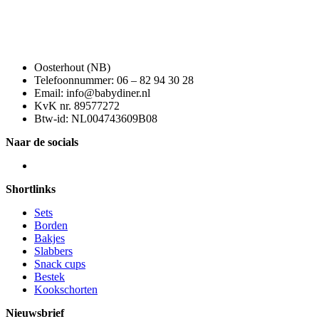
Oosterhout (NB)
Telefoonnummer: 06 – 82 94 30 28
Email: info@babydiner.nl
KvK nr. 89577272
Btw-id: NL004743609B08
Naar de socials
Shortlinks
Sets
Borden
Bakjes
Slabbers
Snack cups
Bestek
Kookschorten
Nieuwsbrief