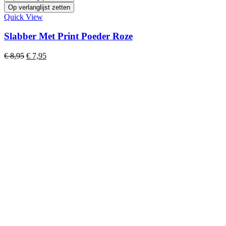
Op verlanglijst zetten
Quick View
Slabber Met Print Poeder Roze
Oorspronkelijke
Huidige
€
8,95
€
7,95
prijs
prijs
was:
is:
€ 8,95.
€ 7,95.