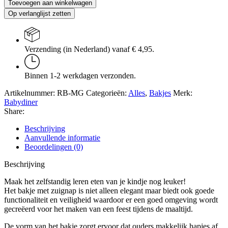
Toevoegen aan winkelwagen
Mango
Op verlanglijst zetten
aantal
Verzending (in Nederland) vanaf € 4,95.
Binnen 1-2 werkdagen verzonden.
Artikelnummer:
RB-MG
Categorieën:
Alles
,
Bakjes
Merk:
Babydiner
Share:
Beschrijving
Aanvullende informatie
Beoordelingen (0)
Beschrijving
Maak het zelfstandig leren eten van je kindje nog leuker!
Het bakje met zuignap is niet alleen elegant maar biedt ook goede
functionaliteit en veiligheid waardoor er een goed omgeving wordt
gecreëerd voor het maken van een feest tijdens de maaltijd.
De vorm van het bakje zorgt ervoor dat ouders makkelijk hapjes af