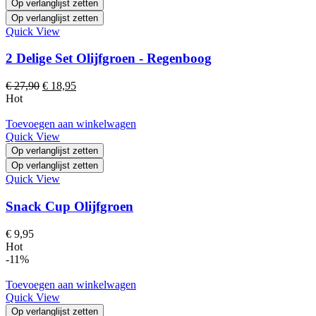
Op verlanglijst zetten
Op verlanglijst zetten
Quick View
2 Delige Set Olijfgroen - Regenboog
Oorspronkelijke
Huidige
€
27,90
€
18,95
prijs
prijs
Hot
was:
is:
€ 27,90.
€ 18,95.
Toevoegen aan winkelwagen
Quick View
Op verlanglijst zetten
Op verlanglijst zetten
Quick View
Snack Cup Olijfgroen
€
9,95
Hot
-11%
Toevoegen aan winkelwagen
Quick View
Op verlanglijst zetten