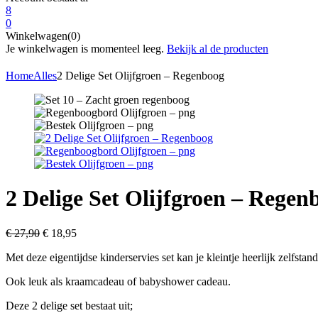
8
0
Winkelwagen(0)
Je winkelwagen is momenteel leeg.
Bekijk al de producten
Home
Alles
2 Delige Set Olijfgroen – Regenboog
2 Delige Set Olijfgroen – Regen
Oorspronkelijke
Huidige
€
27,90
€
18,95
prijs
prijs
Met deze eigentijdse kinderservies set kan je kleintje heerlijk zelfstand
was:
is:
€ 27,90.
€ 18,95.
Ook leuk als kraamcadeau of babyshower cadeau.
Deze 2 delige set bestaat uit;