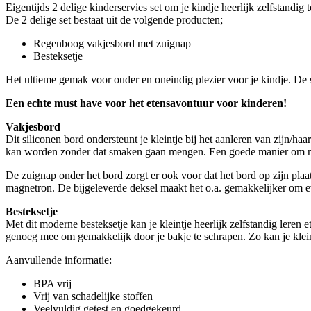
Eigentijds 2 delige kinderservies set om je kindje heerlijk zelfstandig t
De 2 delige set bestaat uit de volgende producten;
Regenboog vakjesbord met zuignap
Besteksetje
Het ultieme gemak voor ouder en oneindig plezier voor je kindje. De s
Een echte must have voor het etensavontuur voor kinderen!
Vakjesbord
Dit siliconen bord ondersteunt je kleintje bij het aanleren van zijn/h
kan worden zonder dat smaken gaan mengen. Een goede manier om n
De zuignap onder het bord zorgt er ook voor dat het bord op zijn plaats
magnetron. De bijgeleverde deksel maakt het o.a. gemakkelijker om eve
Besteksetje
Met dit moderne besteksetje kan je kleintje heerlijk zelfstandig leren
genoeg mee om gemakkelijk door je bakje te schrapen. Zo kan je kleintj
Aanvullende informatie:
BPA vrij
Vrij van schadelijke stoffen
Veelvuldig getest en goedgekeurd.