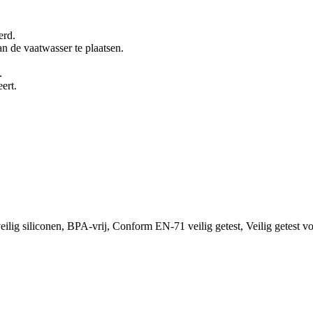
erd.
n de vaatwasser te plaatsen.
.
ert.
veilig siliconen, BPA-vrij, Conform EN-71 veilig getest, Veilig getes