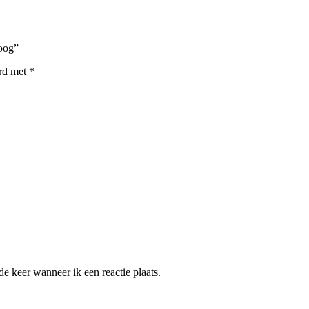
boog”
erd met
*
e keer wanneer ik een reactie plaats.