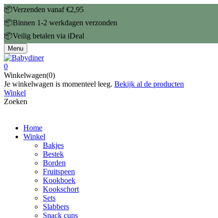
📦Verzenden vanaf €2,95
📦Binnen 1-2 werkdagen verzonden
📦Veilig betalen via iDeal
Menu
0
Winkelwagen(0)
Je winkelwagen is momenteel leeg.
Bekijk al de producten
Winkel
Zoeken
Home
Winkel
Bakjes
Bestek
Borden
Fruitspeen
Kookboek
Kookschort
Sets
Slabbers
Snack cups