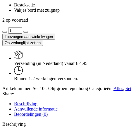
Besteksetje
Vakjes bord met zuignap
2 op voorraad
2
Delige
Toevoegen aan winkelwagen
Set
Op verlanglijst zetten
Olijfgroen
-
Regenboog
aantal
Verzending (in Nederland) vanaf € 4,95.
Binnen 1-2 werkdagen verzonden.
Artikelnummer:
Set 10 - Olijfgroen regenboog
Categorieën:
Alles
,
Se
Share:
Beschrijving
Aanvullende informatie
Beoordelingen (0)
Beschrijving