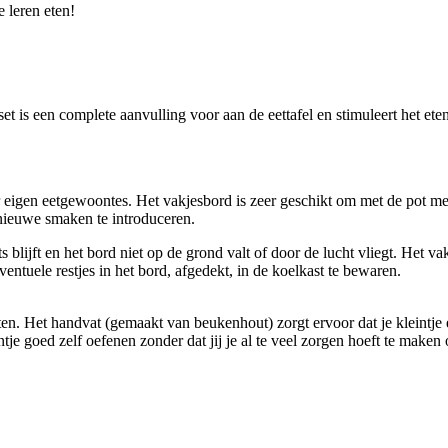
e leren eten!
et is een complete aanvulling voor aan de eettafel en stimuleert het et
aar eigen eetgewoontes. Het vakjesbord is zeer geschikt om met de pot me
ieuwe smaken te introduceren.
 blijft en het bord niet op de grond valt of door de lucht vliegt. Het va
ntuele restjes in het bord, afgedekt, in de koelkast te bewaren.
 eten. Het handvat (gemaakt van beukenhout) zorgt ervoor dat je kleintj
e goed zelf oefenen zonder dat jij je al te veel zorgen hoeft te maken 